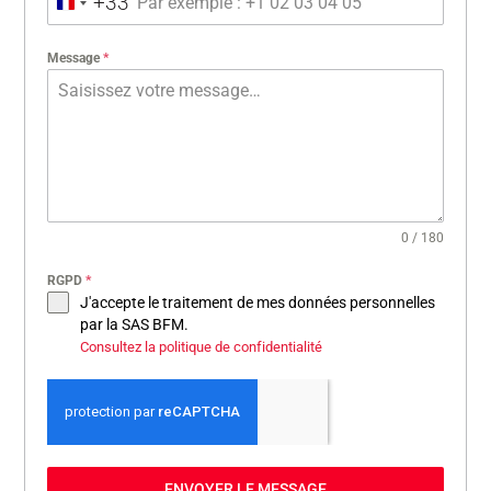
+33
FRANCE +33
Message
*
0 / 180
RGPD
*
J'accepte le traitement de mes données personnelles
par la SAS BFM.
Consultez la politique de confidentialité
ENVOYER LE MESSAGE